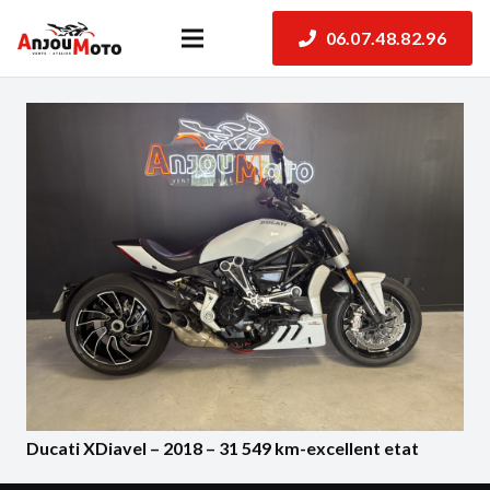
06.07.48.82.96
Ducati XDiavel – 2018 – 31 549 km-excellent etat