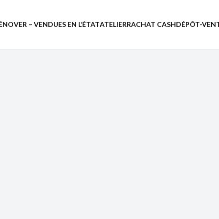
ÉNOVER – VENDUES EN L’ÉTAT
ATELIER
RACHAT CASH
DÉPÔT-VEN