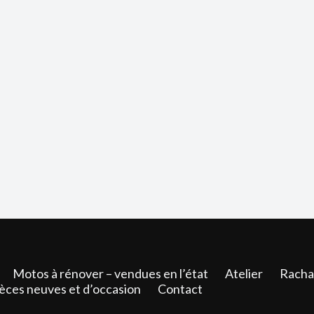
Motos à rénover – vendues en l’état
Atelier
Racha
èces neuves et d’occasion
Contact