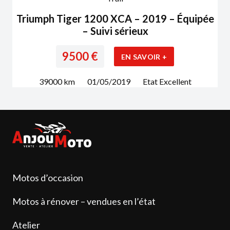
Triumph Tiger 1200 XCA – 2019 – Équipée
– Suivi sérieux
9500
€
EN SAVOIR +
39000
km
01/05/2019
Etat
Excellent
Motos d’occasion
Motos à rénover – vendues en l’état
Atelier