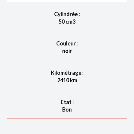
Cylindrée :
50
cm3
Couleur :
noir
Kilométrage :
2410
km
Etat :
Bon