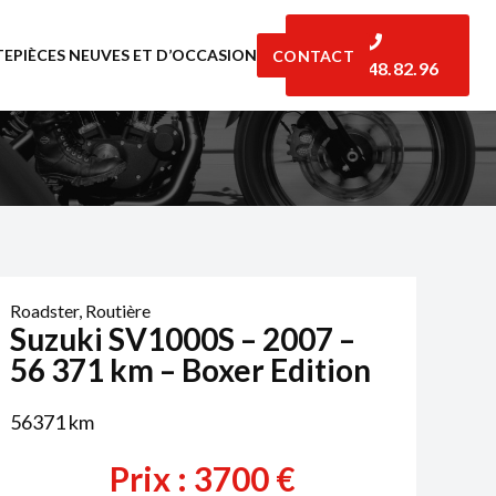
TE
PIÈCES NEUVES ET D’OCCASION
CONTACT
06.07.48.82.96
Roadster
,
Routière
Suzuki SV1000S – 2007 –
56 371 km – Boxer Edition
56371
km
Prix :
3700
€