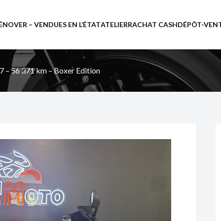
ÉNOVER – VENDUES EN L’ÉTAT
ATELIER
RACHAT CASH
DÉPÔT-VEN
 – 56 371 km – Boxer Edition