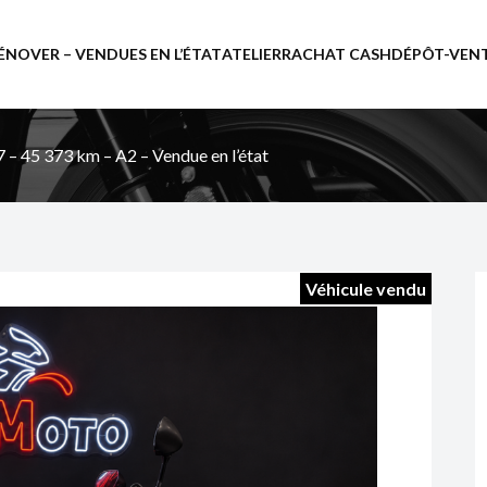
ÉNOVER – VENDUES EN L’ÉTAT
ATELIER
RACHAT CASH
DÉPÔT-VEN
– 45 373 km – A2 – Vendue en l’état
Véhicule vendu