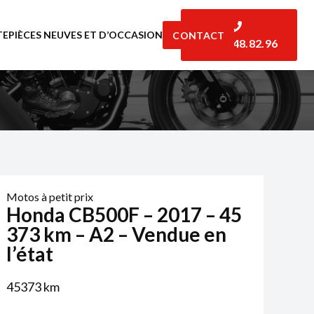
TE
PIÈCES NEUVES ET D’OCCASION
CONTACT
06.07.48.82.96
Motos à petit prix
Honda CB500F – 2017 – 45
373 km – A2 – Vendue en
l’état
45373
km