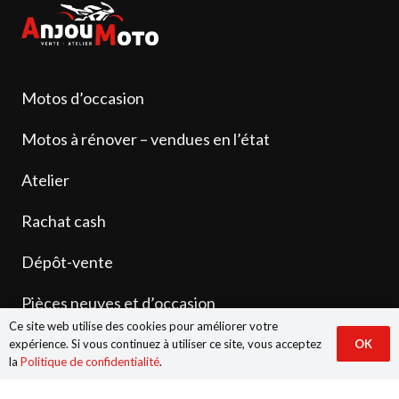
Motos d’occasion
Motos à rénover – vendues en l’état
Atelier
Rachat cash
Dépôt-vente
Pièces neuves et d’occasion
Ce site web utilise des cookies pour améliorer votre
Contact
expérience. Si vous continuez à utiliser ce site, vous acceptez
OK
la
Politique de confidentialité
.