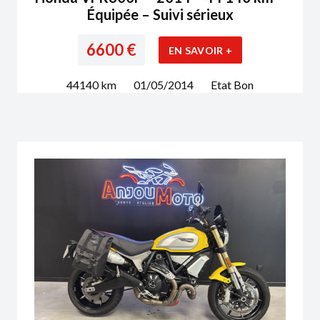
Équipée – Suivi sérieux
6600
€
EN SAVOIR +
44140
km
01/05/2014
Etat
Bon