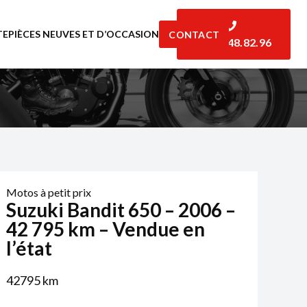
TE
PIÈCES NEUVES ET D’OCCASION
CONTACT
06.07.48.82.96
Motos à petit prix
Suzuki Bandit 650 – 2006 –
42 795 km – Vendue en
l’état
42795
km