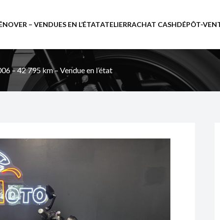
ÉNOVER – VENDUES EN L’ÉTAT
ATELIER
RACHAT CASH
DÉPÔT-VEN
006 – 42 795 km – Vendue en l’état