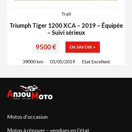
Trail
Triumph Tiger 1200 XCA – 2019 – Équipée
– Suivi sérieux
9500
€
EN SAVOIR +
39000
km
01/05/2019
Etat
Excellent
Motos d’occasion
Motos à rénover – vendues en l’état