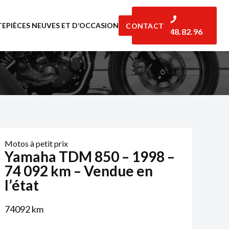
TE
PIÈCES NEUVES ET D’OCCASION
CONTACT
06.07.48.82.96
Motos à petit prix
Yamaha TDM 850 – 1998 –
74 092 km – Vendue en
l’état
74092
km