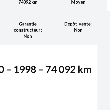
74092
km
Moyen
Garantie
Dépôt-vente :
constructeur :
Non
Non
 – 1998 – 74 092 km