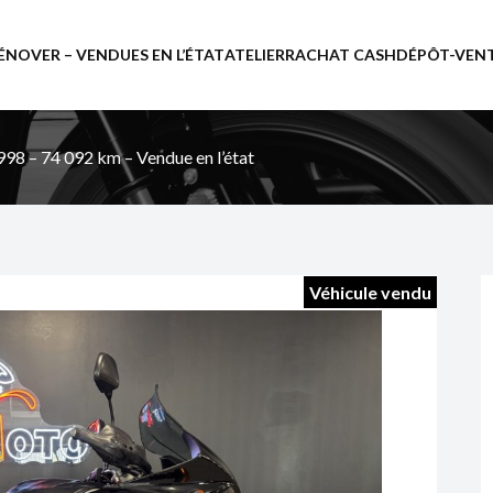
ÉNOVER – VENDUES EN L’ÉTAT
ATELIER
RACHAT CASH
DÉPÔT-VEN
8 – 74 092 km – Vendue en l’état
Véhicule vendu