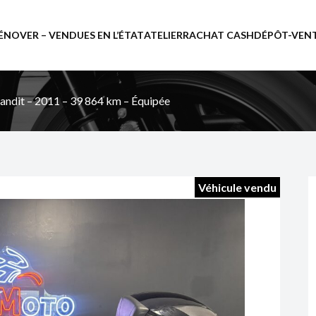
ÉNOVER – VENDUES EN L’ÉTAT
ATELIER
RACHAT CASH
DÉPÔT-VEN
andit – 2011 – 39 864 km – Équipée
Véhicule vendu