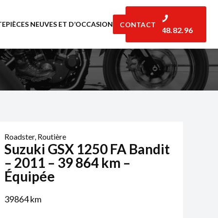
TE
PIÈCES NEUVES ET D’OCCASION
CONTACT
06.07.48.82.96
Roadster
,
Routière
Suzuki GSX 1250 FA Bandit
– 2011 – 39 864 km –
Équipée
39864
km