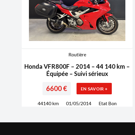
Routière
Honda VFR800F – 2014 – 44 140 km –
Équipée – Suivi sérieux
6600
€
EN SAVOIR +
44140
km
01/05/2014
Etat
Bon